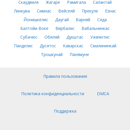
Скаудвиле
Жагаре
Рамигала
Салантай
Линкува
Симнас
Вейсеяй
Прекуле
Езнас
Йонишкелис
Даугай
Варняй
Сяда
Балтойи-Воке
Вирбалис
Вабальнинкас
Субачюс
Обяляй
Дукштас
Ужвянтис
Панделис
Дусятос
Каварскас
Смалининкай
Трошкунай
Панямуне
Правила пользования
Политика конфиденциальности
DMCA
Поддержка