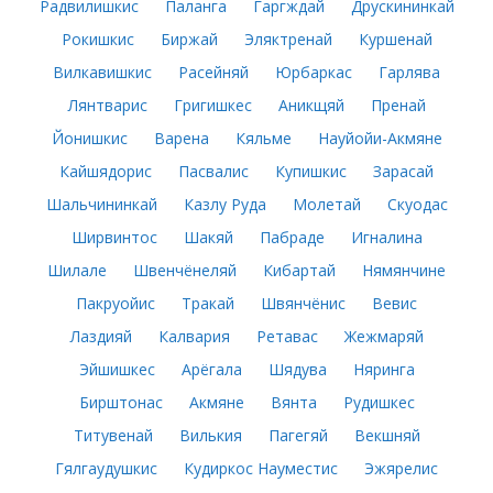
Радвилишкис
Паланга
Гаргждай
Друскининкай
Рокишкис
Биржай
Эляктренай
Куршенай
Вилкавишкис
Расейняй
Юрбаркас
Гарлява
Лянтварис
Григишкес
Аникщяй
Пренай
Йонишкис
Варена
Кяльме
Науйойи-Акмяне
Кайшядорис
Пасвалис
Купишкис
Зарасай
Шальчининкай
Казлу Руда
Молетай
Скуодас
Ширвинтос
Шакяй
Пабраде
Игналина
Шилале
Швенчёнеляй
Кибартай
Нямянчине
Пакруойис
Тракай
Швянчёнис
Вевис
Лаздияй
Калвария
Ретавас
Жежмаряй
Эйшишкес
Арёгала
Шядува
Няринга
Бирштонас
Акмяне
Вянта
Рудишкес
Титувенай
Вилькия
Пагегяй
Векшняй
Гялгаудушкис
Кудиркос Науместис
Эжярелис