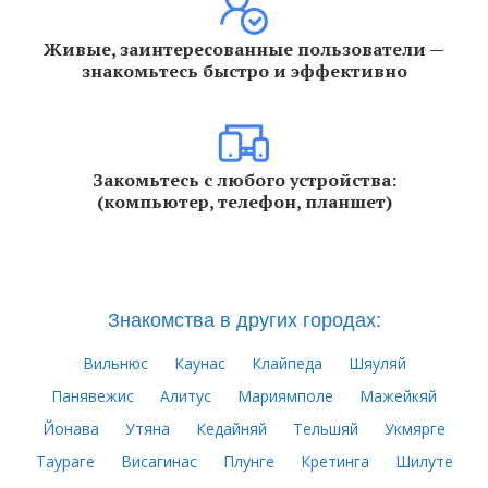
Живые, заинтересованные пользователи —
знакомьтесь быстро и эффективно
Закомьтесь с любого устройства:
(компьютер, телефон, планшет)
Знакомства в других городах:
Вильнюс
Каунас
Клайпеда
Шяуляй
Панявежис
Алитус
Мариямполе
Мажейкяй
Йонава
Утяна
Кедайняй
Тельшяй
Укмярге
Таураге
Висагинас
Плунге
Кретинга
Шилуте