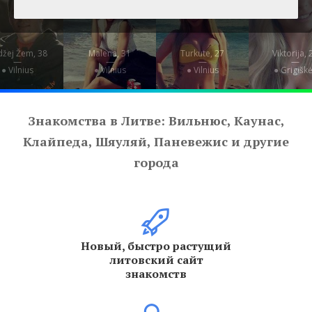
žej Žem, 38
Malena, 31
Turkute, 27
Viktorija, 
—
—
—
—
● Vilnius
● Vilnius
● Vilnius
● Grigišk
Знакомства в Литве: Вильнюс, Каунас,
Клайпеда, Шяуляй, Паневежис и другие
города
Новый, быстро растущий
литовский сайт
знакомств