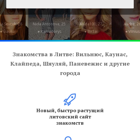
ita Sevcuk, 28
Nida Antonova, 25
Milda100, 27
Audrė, 2
—
—
—
—
● Šiauliai
● Kaišiadorys
● Biržai
● Vilnius
Знакомства в Литве: Вильнюс, Каунас,
Клайпеда, Шяуляй, Паневежис и другие
города
Новый, быстро растущий
литовский сайт
знакомств