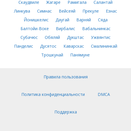
Скаудвиле
Жагаре
Рамигала
Салантай
Линкува
Симнас
Вейсеяй
Прекуле
Езнас
Йонишкелис
Даугай
Варняй
Сяда
Балтойи-Воке
Вирбалис
Вабальнинкас
Субачюс
Обяляй
Дукштас
Ужвянтис
Панделис
Дусятос
Каварскас
Смалининкай
Трошкунай
Панямуне
Правила пользования
Политика конфиденциальности
DMCA
Поддержка