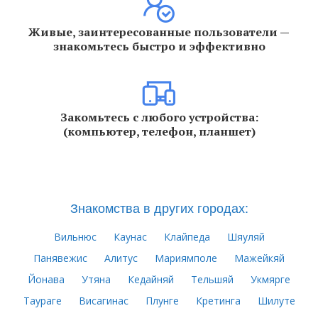
Живые, заинтересованные пользователи —
знакомьтесь быстро и эффективно
Закомьтесь с любого устройства:
(компьютер, телефон, планшет)
Знакомства в других городах:
Вильнюс
Каунас
Клайпеда
Шяуляй
Панявежис
Алитус
Мариямполе
Мажейкяй
Йонава
Утяна
Кедайняй
Тельшяй
Укмярге
Таураге
Висагинас
Плунге
Кретинга
Шилуте