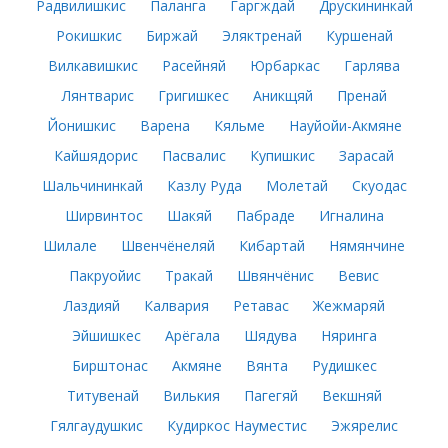
Радвилишкис
Паланга
Гаргждай
Друскининкай
Рокишкис
Биржай
Эляктренай
Куршенай
Вилкавишкис
Расейняй
Юрбаркас
Гарлява
Лянтварис
Григишкес
Аникщяй
Пренай
Йонишкис
Варена
Кяльме
Науйойи-Акмяне
Кайшядорис
Пасвалис
Купишкис
Зарасай
Шальчининкай
Казлу Руда
Молетай
Скуодас
Ширвинтос
Шакяй
Пабраде
Игналина
Шилале
Швенчёнеляй
Кибартай
Нямянчине
Пакруойис
Тракай
Швянчёнис
Вевис
Лаздияй
Калвария
Ретавас
Жежмаряй
Эйшишкес
Арёгала
Шядува
Няринга
Бирштонас
Акмяне
Вянта
Рудишкес
Титувенай
Вилькия
Пагегяй
Векшняй
Гялгаудушкис
Кудиркос Науместис
Эжярелис