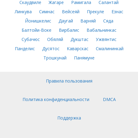
Скаудвиле
Жагаре
Рамигала
Салантай
Линкува
Симнас
Вейсеяй
Прекуле
Езнас
Йонишкелис
Даугай
Варняй
Сяда
Балтойи-Воке
Вирбалис
Вабальнинкас
Субачюс
Обяляй
Дукштас
Ужвянтис
Панделис
Дусятос
Каварскас
Смалининкай
Трошкунай
Панямуне
Правила пользования
Политика конфиденциальности
DMCA
Поддержка