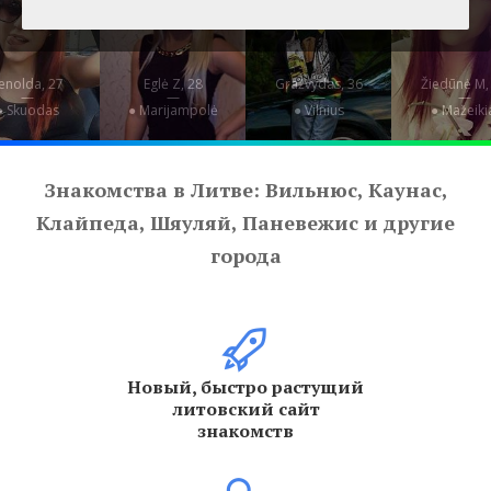
enolda, 27
Eglė Z, 28
Gražvydas, 36
Žiedūnė M,
—
—
—
—
● Skuodas
● Marijampolė
● Vilnius
● Mažeiki
Знакомства в Литве: Вильнюс, Каунас,
Клайпеда, Шяуляй, Паневежис и другие
города
Новый, быстро растущий
литовский сайт
знакомств