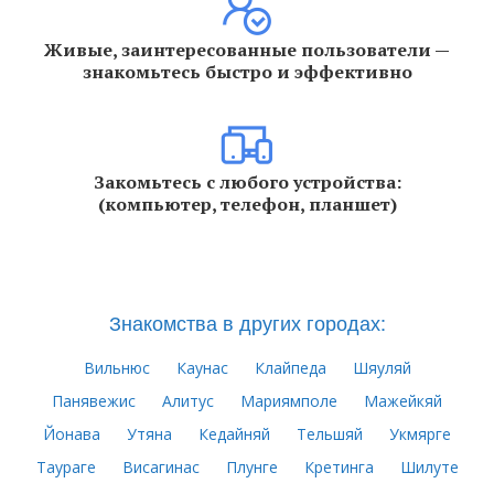
Живые, заинтересованные пользователи —
знакомьтесь быстро и эффективно
Закомьтесь с любого устройства:
(компьютер, телефон, планшет)
Знакомства в других городах:
Вильнюс
Каунас
Клайпеда
Шяуляй
Панявежис
Алитус
Мариямполе
Мажейкяй
Йонава
Утяна
Кедайняй
Тельшяй
Укмярге
Таураге
Висагинас
Плунге
Кретинга
Шилуте