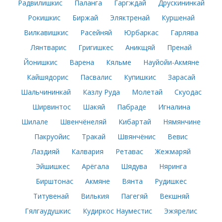
Радвилишкис
Паланга
Гаргждай
Друскининкай
Рокишкис
Биржай
Эляктренай
Куршенай
Вилкавишкис
Расейняй
Юрбаркас
Гарлява
Лянтварис
Григишкес
Аникщяй
Пренай
Йонишкис
Варена
Кяльме
Науйойи-Акмяне
Кайшядорис
Пасвалис
Купишкис
Зарасай
Шальчининкай
Казлу Руда
Молетай
Скуодас
Ширвинтос
Шакяй
Пабраде
Игналина
Шилале
Швенчёнеляй
Кибартай
Нямянчине
Пакруойис
Тракай
Швянчёнис
Вевис
Лаздияй
Калвария
Ретавас
Жежмаряй
Эйшишкес
Арёгала
Шядува
Няринга
Бирштонас
Акмяне
Вянта
Рудишкес
Титувенай
Вилькия
Пагегяй
Векшняй
Гялгаудушкис
Кудиркос Науместис
Эжярелис